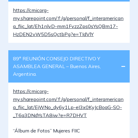
https://cmicorg-
my.sharepoint.com/:f:/g/personal/f_interamerican
a_fiic_lat/Eh1nlvD-mm1FvzzZps0sYsQBm17-
HzDEN2vW5D5sQctbPg?e=TIdVlY
89° REUNIÓN CONSEJO DIRECTIVO Y
ASAMBLEA GENERAL – Buenos Aires,
Argentina.
https://cmicorg-
my.sharepoint.com/:f:/g/personal/f_interamerican
a_fiic_lat/EjWNo_dy6y1Lp-eI3x0KyJcBoaG-SO-
_T6a3DNdYsTA8iw?e=R7DHVT
“Álbum de Fotos” Mujeres FIIC