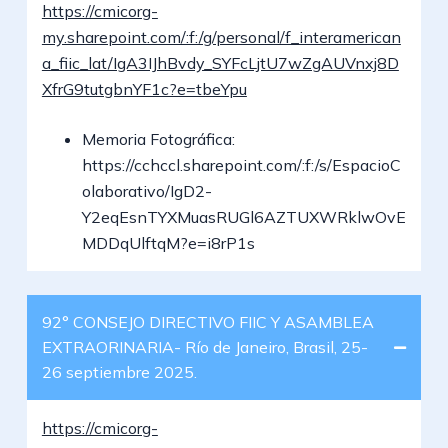
https://cmicorg-
my.sharepoint.com/:f:/g/personal/f_interamerican
a_fiic_lat/IgA3IJhBvdy_SYFcLjtU7wZgAUVnxj8D
XfrG9tutgbnYF1c?e=tbeYpu
Memoria Fotográfica:
https://cchccl.sharepoint.com/:f:/s/EspacioC
olaborativo/IgD2-
Y2eqEsnTYXMuasRUGl6AZTUXWRklwOvE
MDDqUlftqM?e=i8rP1s
92° CONSEJO DIRECTIVO FIIC Y ASAMBLEA
EXTRAORINARIA- Río de Janeiro, Brasil, 25-
26 septiembre 2025.
https://cmicorg-