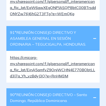
my.sharepoint.com/:f:/g/personal/f_interamerican
a_fiic_lat/EqW6awXEgONPlASQP8btC00BTrsdd
ONYZw76J6hG2T3FTg?e=WEmQKg
91°REUNIÓN CONSEJO DIRECTIVO Y
ASAMBLEA GENERAL EN SESIÓN
ORDINARIA – TEGUCIGALPA, HONDURAS.
https://cmicorg-
my.sharepoint.com/:f:/g/personal/f_interamerican
a_fiic_lat/EinA5amfvZ9OnjWCHN4E770BObtLL
d3l7q_Yh_vzBdyJ3Q?e=RnHM3M
90°REUNIÓN CONSEJO DIRECTIVO – Santo
Domingo, República Dominicana.