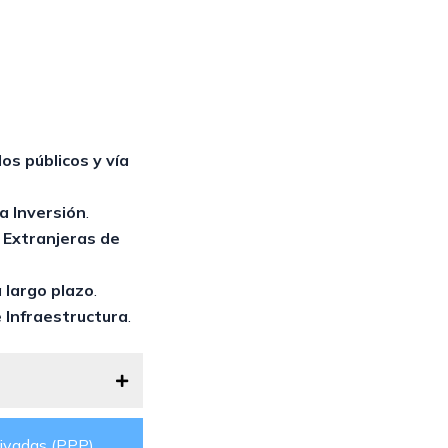
os públicos y vía
la Inversión
.
 Extranjeras de
a largo plazo
.
e Infraestructura
.
ivadas (PPP)