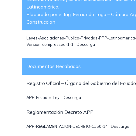
Latinoamérica.
Elaborado por el Ing. Fernando Lago – Cámara Ar
Construcción
Leyes-Asociaciones-Publico-Privadas-PPP-Latinoamerica-
Version_compressed-1-1
Descarga
Documentos Recabados
Registro Oficial – Órgano del Gobierno del Ecuado
APP-Ecuador-Ley
Descarga
Reglamentación Decreto APP
APP-REGLAMENTACION-DECRETO-1350-14
Descarga