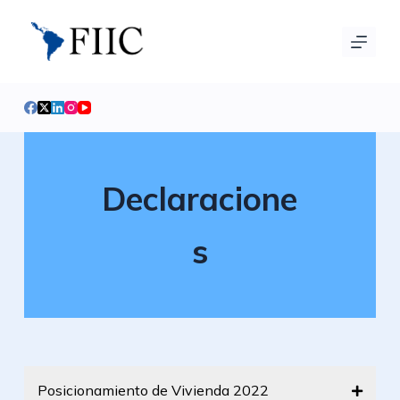
S
a
l
t
a
r
a
l
Declaracione
c
o
s
n
t
e
n
i
d
Posicionamiento de Vivienda 2022
o