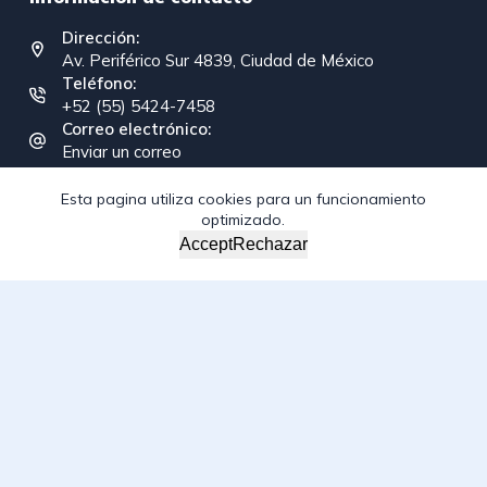
Dirección:
Av. Periférico Sur 4839, Ciudad de México
Teléfono:
+52 (55) 5424-7458
Correo electrónico:
Enviar un correo
Esta pagina utiliza cookies para un funcionamiento
optimizado.
Copyright © 2026 - Federación Interamericana de la
Accept
Rechazar
Industria de la Construcción
/*; } .etn-event-item .etn-event-category span, .etn-btn,
.attr-btn-primary, .etn-attendee-form .etn-btn, .etn-ticket-
widget .etn-btn, .schedule-list-1 .schedule-header, .speaker-
style4 .etn-speaker-content .etn-title a, .etn-speaker-
details3 .speaker-title-info, .etn-event-slider .swiper-
pagination-bullet, .etn-speaker-slider .swiper-pagination-
bullet, .etn-event-slider .swiper-button-next, .etn-event-