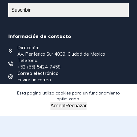
Suscribir
Información de contacto
Dirección:
Av. Periférico Sur 4839, Ciudad de México
Teléfono:
+52 (55) 5424-7458
Correo electrónico:
Enviar un correo
Esta pagina utiliza cookies para un funcionamiento
optimizado.
Copyright © 2026 - Federación Interamericana de la
Accept
Rechazar
Industria de la Construcción
/*; } .etn-event-item .etn-event-category span, .etn-btn,
.attr-btn-primary, .etn-attendee-form .etn-btn, .etn-ticket-
widget .etn-btn, .schedule-list-1 .schedule-header, .speaker-