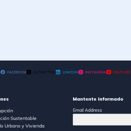
FACEBOOK
X (TWITTER)
LINKEDIN
INSTAGRAM
YOUTUBE
ones
Mantente informado
Email Address
upción
ción Sustentable
lo Urbano y Vivienda