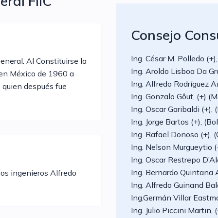
eral FIIC
Consejo Consu
Ing. César M. Polledo (+
eneral. Al Constituirse la
Ing. Aroldo Lisboa Da Gr
o en México de 1960 a
Ing. Alfredo Rodríguez 
, quien después fue
Ing. Gonzalo Gôut, (+) 
Ing. Oscar Garibaldi (+),
Ing. Jorge Bartos (+), (B
Ing. Rafael Donoso (+), 
Ing. Nelson Murgueytio 
Ing. Oscar Restrepo D’A
Ing. Bernardo Quintana A
los ingenieros Alfredo
Ing. Alfredo Guinand Ba
Ing.Germán Villar Eastm
Ing. Julio Piccini Martin