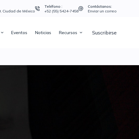
Teléfono :
Contáctanos:
39, Ciudad de México
+52 (55) 5424-7458
Enviar un correo
Suscribirse
Eventos
Noticias
Recursos