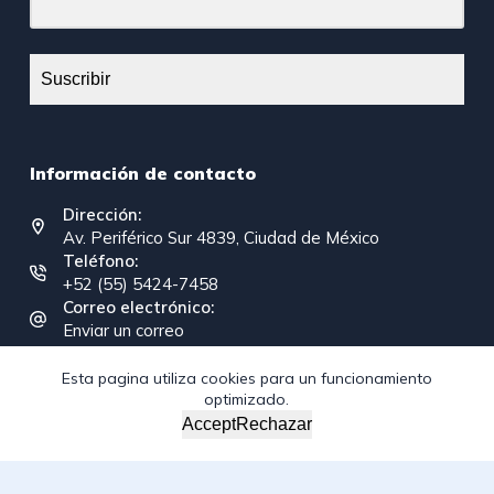
Suscribir
Información de contacto
Dirección:
Av. Periférico Sur 4839, Ciudad de México
Teléfono:
+52 (55) 5424-7458
Correo electrónico:
Enviar un correo
Esta pagina utiliza cookies para un funcionamiento
optimizado.
Copyright © 2026 - Federación Interamericana de la
Accept
Rechazar
Industria de la Construcción
/*; } .etn-event-item .etn-event-category span, .etn-btn,