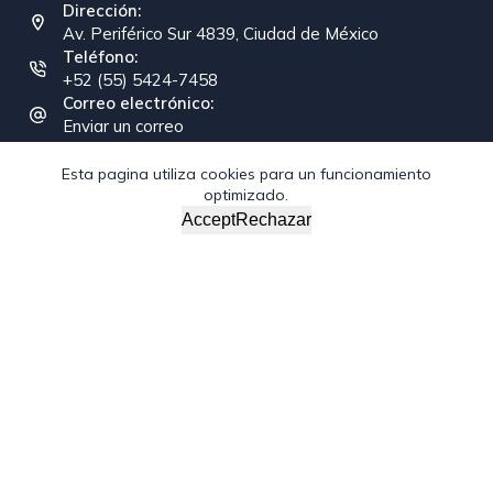
Dirección:
Av. Periférico Sur 4839, Ciudad de México
Teléfono:
+52 (55) 5424-7458
Correo electrónico:
Enviar un correo
Esta pagina utiliza cookies para un funcionamiento
optimizado.
Copyright © 2026 - Federación Interamericana de la
Accept
Rechazar
Industria de la Construcción
/*; } .etn-event-item .etn-event-category span, .etn-btn,
.attr-btn-primary, .etn-attendee-form .etn-btn, .etn-ticket-
widget .etn-btn, .schedule-list-1 .schedule-header, .speaker-
style4 .etn-speaker-content .etn-title a, .etn-speaker-
details3 .speaker-title-info, .etn-event-slider .swiper-
pagination-bullet, .etn-speaker-slider .swiper-pagination-
bullet, .etn-event-slider .swiper-button-next, .etn-event-
slider .swiper-button-prev, .etn-speaker-slider .swiper-