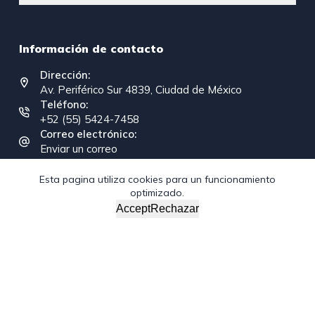
Información de contacto
Dirección:
Av. Periférico Sur 4839, Ciudad de México
Teléfono:
+52 (55) 5424-7458
Correo electrónico:
Enviar un correo
Esta pagina utiliza cookies para un funcionamiento
optimizado.
Copyright © 2026 - Federación Interamericana de la
Accept
Rechazar
Industria de la Construcción
/*; } .etn-event-item .etn-event-category span, .etn-btn,
.attr-btn-primary, .etn-attendee-form .etn-btn, .etn-ticket-
widget .etn-btn, .schedule-list-1 .schedule-header, .speaker-
style4 .etn-speaker-content .etn-title a, .etn-speaker-
details3 .speaker-title-info, .etn-event-slider .swiper-