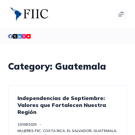
S
a
l
t
a
r
a
l
Category:
Guatemala
c
o
n
t
Independencias de Septiembre:
e
Valores que Fortalecen Nuestra
n
Región
i
d
23/09/2025
MUJERES FIIC
,
COSTA RICA
,
EL SALVADOR
,
GUATEMALA
,
o