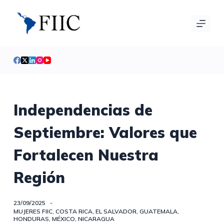
S
a
l
t
a
r
a
l
Independencias de
c
Septiembre: Valores que
o
n
Fortalecen Nuestra
t
e
Región
n
i
23/09/2025
d
MUJERES FIIC
,
COSTA RICA
,
EL SALVADOR
,
GUATEMALA
,
o
HONDURAS
,
MÉXICO
,
NICARAGUA