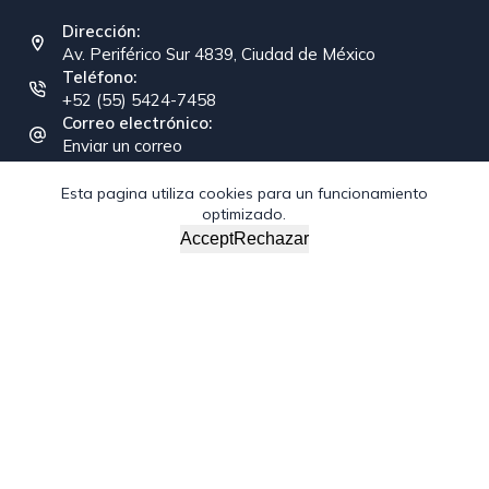
Dirección:
Av. Periférico Sur 4839, Ciudad de México
Teléfono:
+52 (55) 5424-7458
Correo electrónico:
Enviar un correo
Esta pagina utiliza cookies para un funcionamiento
optimizado.
Copyright © 2026 - Federación Interamericana de la
Accept
Rechazar
Industria de la Construcción
/*; } .etn-event-item .etn-event-category span, .etn-btn,
.attr-btn-primary, .etn-attendee-form .etn-btn, .etn-ticket-
widget .etn-btn, .schedule-list-1 .schedule-header, .speaker-
style4 .etn-speaker-content .etn-title a, .etn-speaker-
details3 .speaker-title-info, .etn-event-slider .swiper-
pagination-bullet, .etn-speaker-slider .swiper-pagination-
bullet, .etn-event-slider .swiper-button-next, .etn-event-
slider .swiper-button-prev, .etn-speaker-slider .swiper-