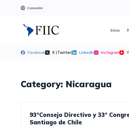
S
Conexión
a
l
t
Inicio
R
a
r
a
Facebook
X (Twitter)
LinkedIn
Instagram
Y
l
c
o
n
Category:
Nicaragua
t
e
n
i
93°Consejo Directivo y 33° Congre
d
Santiago de Chile
o