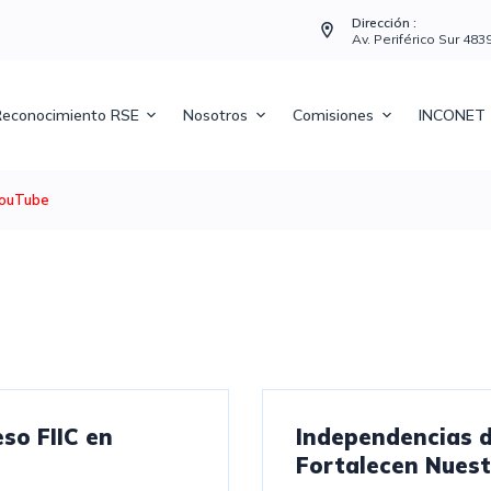
Dirección :
Av. Periférico Sur 48
econocimiento RSE
Nosotros
Comisiones
INCONET
ouTube
so FIIC en
Independencias d
Fortalecen Nuest