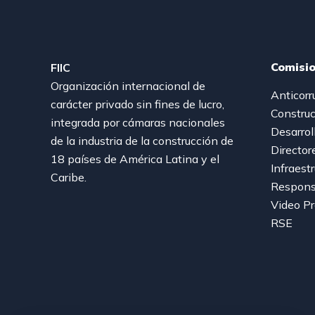
Comisi
FIIC
Organización internacional de
Anticorr
carácter privado sin fines de lucro,
Construc
integrada por cámaras nacionales
Desarrol
de la industria de la construcción de
Director
18 países de América Latina y el
Infraest
Caribe.
Responsa
Video P
RSE