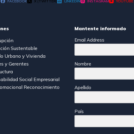
FACEBOOK
X (TWITTER)
LINKEDIN
INSTAGRAM
YOUTUBE
ones
Mantente informado
Email Address
upción
ción Sustentable
lo Urbano y Vivienda
es y Gerentes
Nombre
ructura
bilidad Social Empresarial
romocional Reconocimiento
Apellido
País