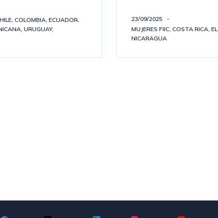
23/09/2025
HILE
,
COLOMBIA
,
ECUADOR
,
NICANA
,
URUGUAY
,
MUJERES FIIC
,
COSTA RICA
,
E
NICARAGUA