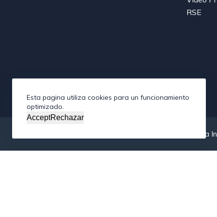
RSE
Esta pagina utiliza cookies para un funcionamiento
optimizado.
Accept
Rechazar
Copyright © 2026 - Federación Interamericana de la In
/*; } .etn-event-item .etn-event-category span, .etn-btn, .att
.etn-speaker-content .etn-title a, .etn-speaker-details3 .spea
.swiper-button-next, .etn-event-slider .swiper-button-prev, 
thumb .etn-speakers-social a, .etn-event-header .etn-event-c
schedule-list .schedule-slot-time, .etn-speaker-item.style-3 