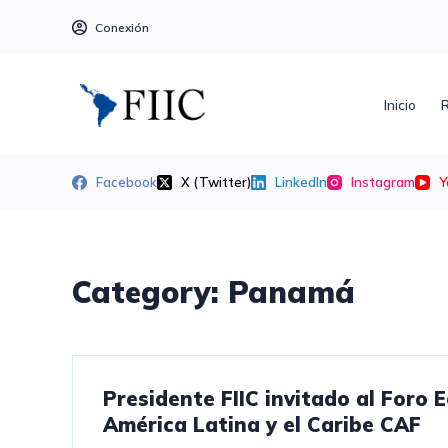
S
Conexión
a
l
t
Inicio
R
a
r
a
Facebook
X (Twitter)
LinkedIn
Instagram
Y
l
c
o
n
Category:
Panamá
t
e
n
i
Presidente FIIC invitado al Foro
d
América Latina y el Caribe CAF
o