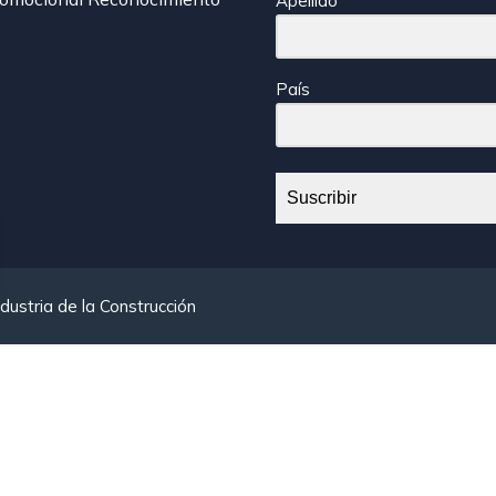
Apellido
País
Suscribir
dustria de la Construcción
r-btn-primary, .etn-attendee-form .etn-btn, .etn-ticket-widget
ker-title-info, .etn-event-slider .swiper-pagination-bullet, .e
.etn-speaker-slider .swiper-button-next, .etn-speaker-slider 
ountdown-wrap .etn-count-item, .schedule-tab-1 .etn-nav li a
.etn-speaker-content .etn-speakers-social a, .event-tab-wrappe