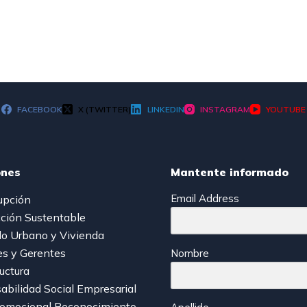
FACEBOOK
X (TWITTER)
LINKEDIN
INSTAGRAM
YOUTUBE
ones
Mantente informado
Email Address
upción
ción Sustentable
lo Urbano y Vivienda
es y Gerentes
Nombre
ructura
bilidad Social Empresarial
romocional Reconocimiento