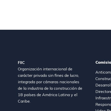
Comisi
FIIC
Organización internacional de
Anticorr
carácter privado sin fines de lucro,
Construc
integrada por cámaras nacionales
Desarrol
de la industria de la construcción de
Director
18 países de América Latina y el
Infraest
Caribe.
Responsa
Video P