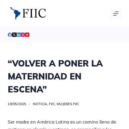
S
a
l
t
a
r
a
l
“VOLVER A PONER LA
c
MATERNIDAD EN
o
n
ESCENA”
t
e
n
19/05/2025
NOTICIA
,
FIIC
,
MUJERES FIIC
i
d
Ser madre en América Latina es un camino lleno de
o