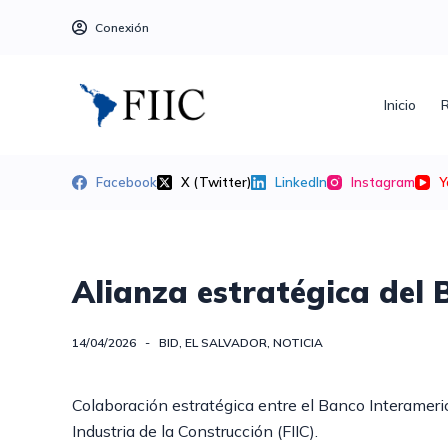
S
Conexión
a
l
t
Inicio
R
a
r
a
Facebook
X (Twitter)
LinkedIn
Instagram
Y
l
c
o
n
Alianza estratégica del B
t
e
14/04/2026
BID
,
EL SALVADOR
,
NOTICIA
n
i
Colaboración estratégica entre el Banco Interameric
d
Industria de la Construcción (FIIC).
o