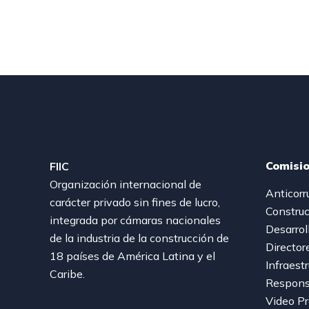
Comisi
FIIC
Organización internacional de
Anticorr
carácter privado sin fines de lucro,
Construc
integrada por cámaras nacionales
Desarrol
de la industria de la construcción de
Director
18 países de América Latina y el
Infraest
Caribe.
Responsa
Video P