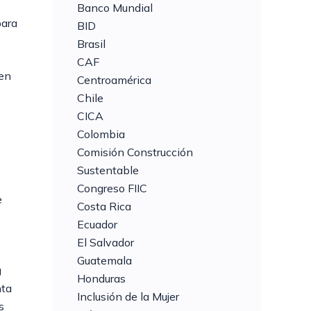
Banco Mundial
para
BID
Brasil
CAF
 en
Centroamérica
Chile
CICA
Colombia
Comisión Construcción
Sustentable
Congreso FIIC
e
Costa Rica
Ecuador
El Salvador
Guatemala
g
Honduras
nta
Inclusión de la Mujer
s