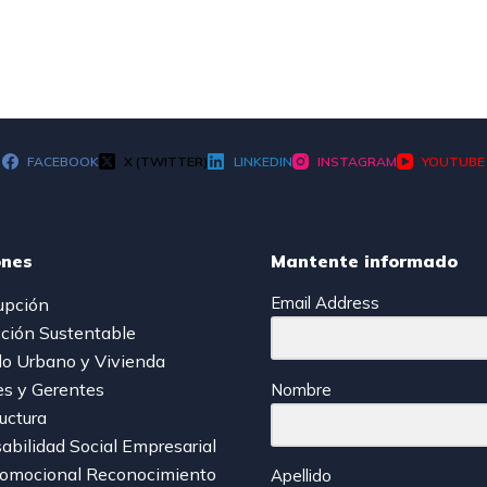
FACEBOOK
X (TWITTER)
LINKEDIN
INSTAGRAM
YOUTUBE
ones
Mantente informado
Email Address
upción
ción Sustentable
lo Urbano y Vivienda
es y Gerentes
Nombre
ructura
bilidad Social Empresarial
romocional Reconocimiento
Apellido