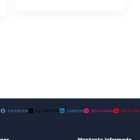
FACEBOOK
X (TWITTER)
LINKEDIN
INSTAGRAM
YOUTUBE
ones
Mantente informado