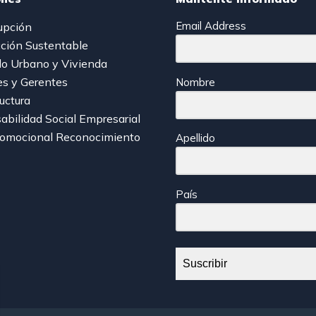
Email Address
upción
ción Sustentable
lo Urbano y Vivienda
es y Gerentes
Nombre
ructura
bilidad Social Empresarial
romocional Reconocimiento
Apellido
País
Suscribir