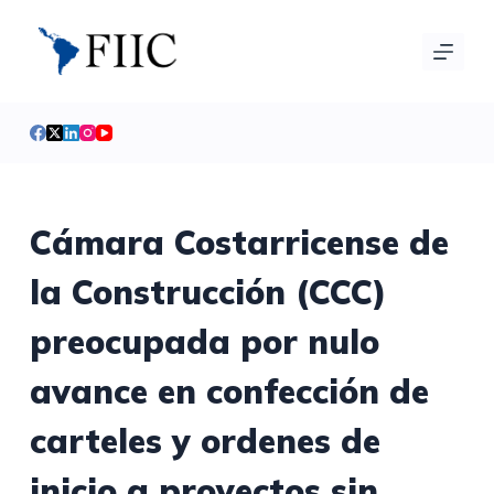
S
a
l
t
a
r
a
l
Cámara Costarricense de
c
la Construcción (CCC)
o
n
preocupada por nulo
t
e
avance en confección de
n
i
carteles y ordenes de
d
inicio a proyectos sin
o