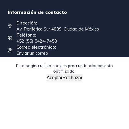
Información de contacto
Dirección:
Av. Periférico Sur 4839, Ciudad de México
Teléfono:
+52 (55) 5424-7458
Correo electrónico:
Enviar un correo
Esta pagina utiliza cookies para un funcionamiento
optimizado.
Copyright © 2026 - Federación Interamericana de la
Aceptar
Rechazar
Industria de la Construcción
/*; } .etn-event-item .etn-event-category span, .etn-btn,
.attr-btn-primary, .etn-attendee-form .etn-btn, .etn-ticket-
widget .etn-btn, .schedule-list-1 .schedule-header, .speaker-
style4 .etn-speaker-content .etn-title a, .etn-speaker-
details3 .speaker-title-info, .etn-event-slider .swiper-
pagination-bullet, .etn-speaker-slider .swiper-pagination-