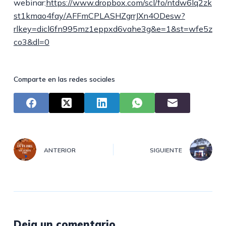
webinar:
https://www.dropbox.com/scl/fo/ntdw6lq2zk
st1kmao4fay/AFFmCPLASHZgrrJXn4ODesw?
rlkey=dicl6fn995mz1eppxd6vahe3g&e=1&st=wfe5z
co3&dl=0
Comparte en las redes sociales
ANTERIOR
SIGUIENTE
Deja un comentario