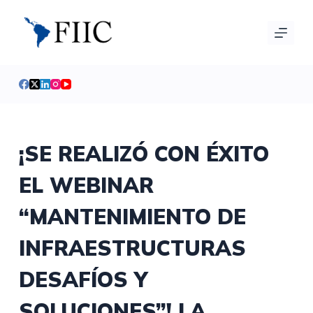
S
a
l
t
a
r
a
l
¡SE REALIZÓ CON ÉXITO
c
EL WEBINAR
o
n
“MANTENIMIENTO DE
t
e
INFRAESTRUCTURAS
n
i
DESAFÍOS Y
d
SOLUCIONES”! LA
o