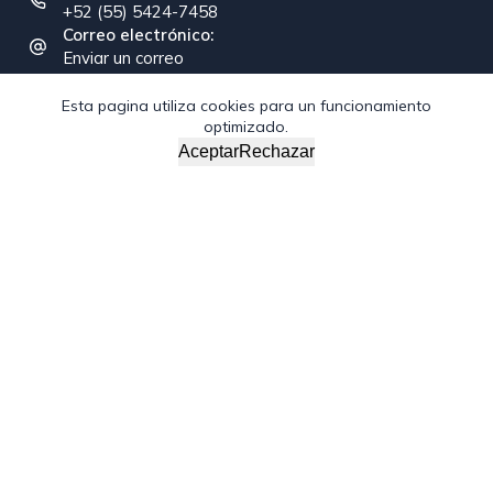
+52 (55) 5424-7458
Correo electrónico:
Enviar un correo
Esta pagina utiliza cookies para un funcionamiento
optimizado.
Copyright © 2026 - Federación Interamericana de la
Aceptar
Rechazar
Industria de la Construcción
/*; } .etn-event-item .etn-event-category span, .etn-btn,
.attr-btn-primary, .etn-attendee-form .etn-btn, .etn-ticket-
widget .etn-btn, .schedule-list-1 .schedule-header, .speaker-
style4 .etn-speaker-content .etn-title a, .etn-speaker-
details3 .speaker-title-info, .etn-event-slider .swiper-
pagination-bullet, .etn-speaker-slider .swiper-pagination-
bullet, .etn-event-slider .swiper-button-next, .etn-event-
slider .swiper-button-prev, .etn-speaker-slider .swiper-
button-next, .etn-speaker-slider .swiper-button-prev, .etn-
single-speaker-item .etn-speaker-thumb .etn-speakers-
social a, .etn-event-header .etn-event-countdown-wrap