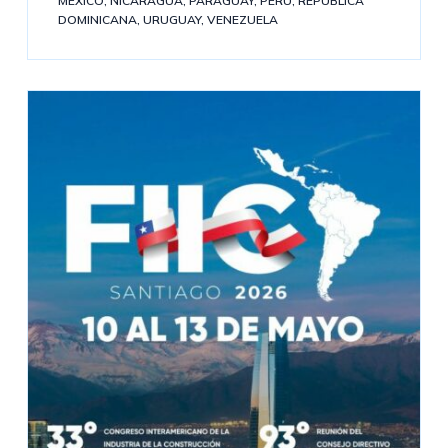
MÉXICO
,
NICARAGUA
,
PARAGUAY
,
PERÚ
,
REPUBLICA
DOMINICANA
,
URUGUAY
,
VENEZUELA