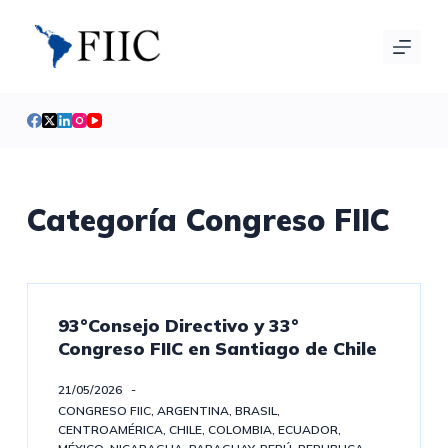
S
a
l
t
a
r
a
l
Categoría
Congreso FIIC
c
o
n
t
93°Consejo Directivo y 33°
e
Congreso FIIC en Santiago de Chile
n
i
21/05/2026
CONGRESO FIIC
,
ARGENTINA
,
BRASIL
,
d
CENTROAMÉRICA
,
CHILE
,
COLOMBIA
,
ECUADOR
,
o