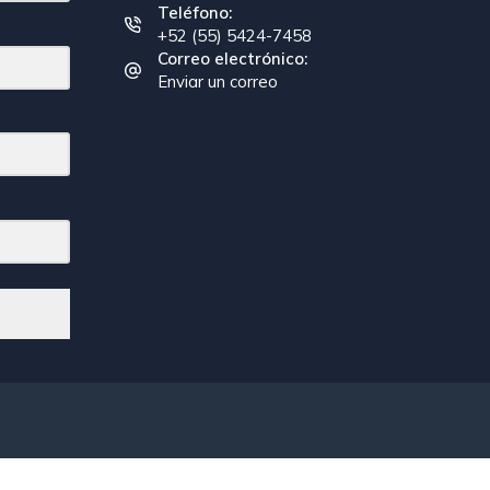
Teléfono:
+52 (55) 5424-7458
Correo electrónico:
Enviar un correo
 .etn-btn, .schedule-list-1 .schedule-header, .speaker-style4