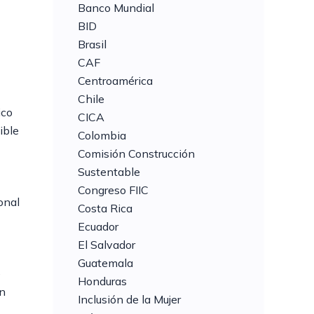
Banco Mundial
BID
Brasil
CAF
Centroamérica
Chile
ico
CICA
ible
Colombia
Comisión Construcción
Sustentable
Congreso FIIC
onal
Costa Rica
Ecuador
El Salvador
Guatemala
e
Honduras
en
Inclusión de la Mujer