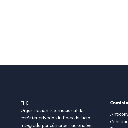
Comisi
FIIC
Organización internacional de
Anticorr
carácter privado sin fines de lucro,
Construc
integrada por cámaras nacionales