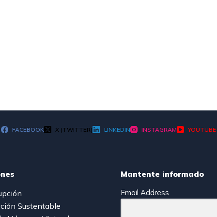
FACEBOOK
X (TWITTER)
LINKEDIN
INSTAGRAM
YOUTUBE
ones
Mantente informado
Email Address
upción
ción Sustentable