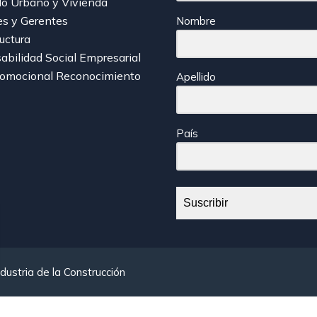
lo Urbano y Vivienda
es y Gerentes
Nombre
ructura
bilidad Social Empresarial
romocional Reconocimiento
Apellido
País
Suscribir
dustria de la Construcción
r-btn-primary, .etn-attendee-form .etn-btn, .etn-ticket-widget