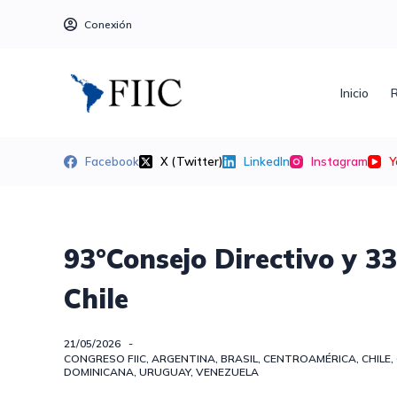
S
Conexión
a
l
t
Inicio
R
a
r
a
Facebook
X (Twitter)
LinkedIn
Instagram
Y
l
c
o
n
93°Consejo Directivo y 3
t
Chile
e
n
i
21/05/2026
CONGRESO FIIC
,
ARGENTINA
,
BRASIL
,
CENTROAMÉRICA
,
CHILE
,
d
DOMINICANA
,
URUGUAY
,
VENEZUELA
o