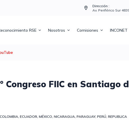
Dirección :
Av. Periférico Sur 48
econocimiento RSE
Nosotros
Comisiones
INCONET
ouTube
3° Congreso FIIC en Santiago 
COLOMBIA
,
ECUADOR
,
MÉXICO
,
NICARAGUA
,
PARAGUAY
,
PERÚ
,
REPUBLICA