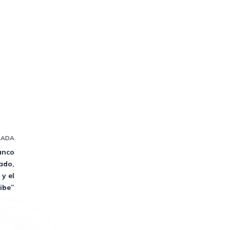
RADA
Banco
vado,
y el
ibe”