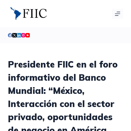
S
a
l
t
a
r
a
l
Presidente FIIC en el foro
c
informativo del Banco
o
n
Mundial: “México,
t
e
Interacción con el sector
n
i
privado, oportunidades
d
de negocio en América
o