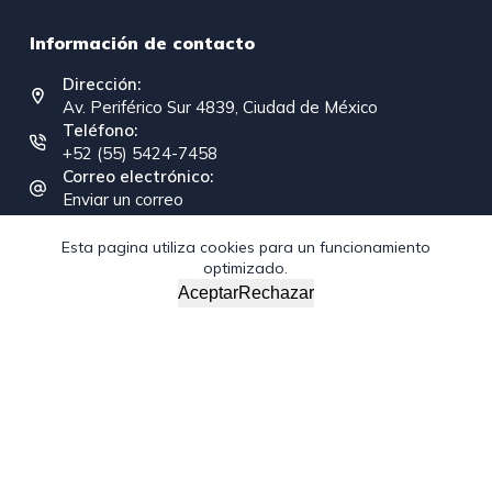
Información de contacto
Dirección:
Av. Periférico Sur 4839, Ciudad de México
Teléfono:
+52 (55) 5424-7458
Correo electrónico:
Enviar un correo
Esta pagina utiliza cookies para un funcionamiento
optimizado.
Copyright © 2026 - Federación Interamericana de la
Aceptar
Rechazar
Industria de la Construcción
/*; } .etn-event-item .etn-event-category span, .etn-btn,
.attr-btn-primary, .etn-attendee-form .etn-btn, .etn-ticket-
widget .etn-btn, .schedule-list-1 .schedule-header, .speaker-
style4 .etn-speaker-content .etn-title a, .etn-speaker-
details3 .speaker-title-info, .etn-event-slider .swiper-
pagination-bullet, .etn-speaker-slider .swiper-pagination-