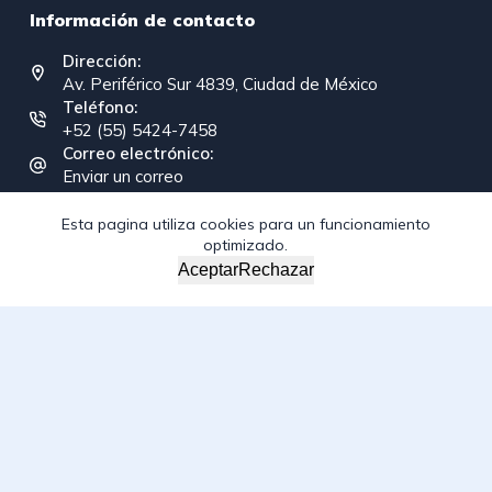
Información de contacto
Dirección:
Av. Periférico Sur 4839, Ciudad de México
Teléfono:
+52 (55) 5424-7458
Correo electrónico:
Enviar un correo
Esta pagina utiliza cookies para un funcionamiento
optimizado.
Copyright © 2026 - Federación Interamericana de la
Aceptar
Rechazar
Industria de la Construcción
/*; } .etn-event-item .etn-event-category span, .etn-btn,
.attr-btn-primary, .etn-attendee-form .etn-btn, .etn-ticket-
widget .etn-btn, .schedule-list-1 .schedule-header, .speaker-
style4 .etn-speaker-content .etn-title a, .etn-speaker-
details3 .speaker-title-info, .etn-event-slider .swiper-
pagination-bullet, .etn-speaker-slider .swiper-pagination-