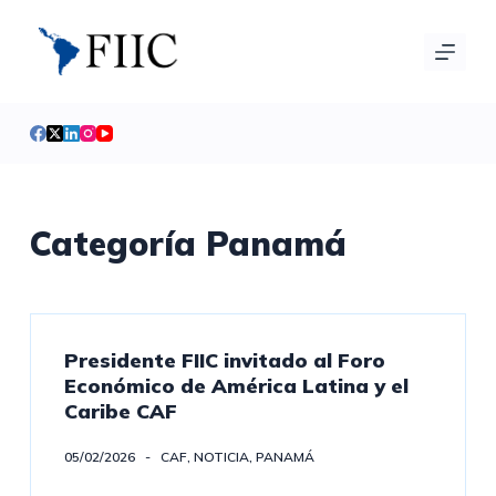
S
a
l
t
a
r
a
l
Categoría
Panamá
c
o
n
t
Presidente FIIC invitado al Foro
e
Económico de América Latina y el
n
Caribe CAF
i
d
05/02/2026
CAF
,
NOTICIA
,
PANAMÁ
o