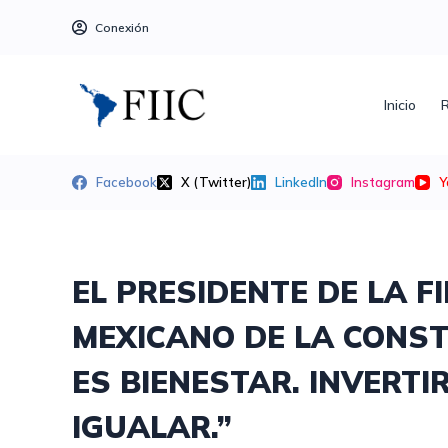
S
Conexión
a
l
t
Inicio
R
a
r
a
Facebook
X (Twitter)
LinkedIn
Instagram
Y
l
c
o
n
EL PRESIDENTE DE LA FI
t
MEXICANO DE LA CONS
e
n
ES BIENESTAR. INVERTI
i
d
IGUALAR.”
o