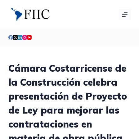
S
a
l
t
a
r
a
l
Cámara Costarricense de
c
la Construcción celebra
o
n
presentación de Proyecto
t
e
de Ley para mejorar las
n
i
contrataciones en
d
materia de obra pública.
o