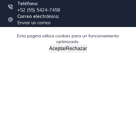
Teléfono:
+52 (55) 5424-7458
Correo electrónico:
Enviar un correo
Esta pagina utiliza cookies para un funcionamiento
optimizado.
Copyright © 2026 - Federación Interamericana de la
Aceptar
Rechazar
Industria de la Construcción
/*; } .etn-event-item .etn-event-category span, .etn-btn,
.attr-btn-primary, .etn-attendee-form .etn-btn, .etn-ticket-
widget .etn-btn, .schedule-list-1 .schedule-header, .speaker-
style4 .etn-speaker-content .etn-title a, .etn-speaker-
details3 .speaker-title-info, .etn-event-slider .swiper-
pagination-bullet, .etn-speaker-slider .swiper-pagination-
bullet, .etn-event-slider .swiper-button-next, .etn-event-
slider .swiper-button-prev, .etn-speaker-slider .swiper-
button-next, .etn-speaker-slider .swiper-button-prev, .etn-
single-speaker-item .etn-speaker-thumb .etn-speakers-