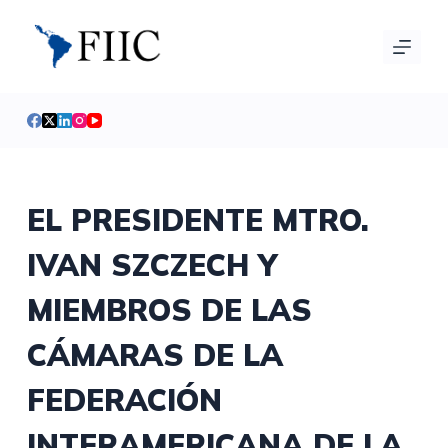
S
a
l
t
a
r
a
l
EL PRESIDENTE MTRO.
c
IVAN SZCZECH Y
o
n
MIEMBROS DE LAS
t
e
CÁMARAS DE LA
n
i
FEDERACIÓN
d
INTERAMERICANA DE LA
o