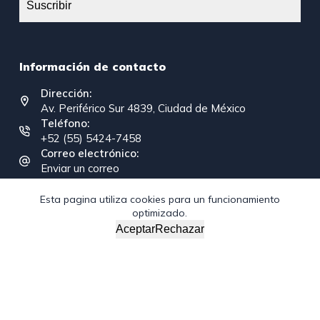
Suscribir
Información de contacto
Dirección:
Av. Periférico Sur 4839, Ciudad de México
Teléfono:
+52 (55) 5424-7458
Correo electrónico:
Enviar un correo
Esta pagina utiliza cookies para un funcionamiento
optimizado.
Copyright © 2026 - Federación Interamericana de la
Aceptar
Rechazar
Industria de la Construcción
/*; } .etn-event-item .etn-event-category span, .etn-btn,
.attr-btn-primary, .etn-attendee-form .etn-btn, .etn-ticket-
widget .etn-btn, .schedule-list-1 .schedule-header, .speaker-
style4 .etn-speaker-content .etn-title a, .etn-speaker-