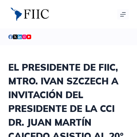
S
a
l
t
a
r
a
l
EL PRESIDENTE DE FIIC,
c
MTRO. IVAN SZCZECH A
o
n
INVITACIÓN DEL
t
e
PRESIDENTE DE LA CCI
n
i
DR. JUAN MARTÍN
d
CAICEDO ASISTIO AL 20°
o