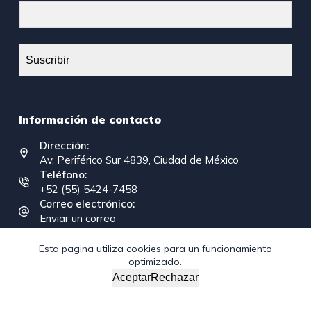
Suscribir
Información de contacto
Dirección:
Av. Periférico Sur 4839, Ciudad de México
Teléfono:
+52 (55) 5424-7458
Correo electrónico:
Enviar un correo
Esta pagina utiliza cookies para un funcionamiento
optimizado.
Copyright © 2026 - Federación Interamericana de la
Aceptar
Rechazar
Industria de la Construcción
/*; } .etn-event-item .etn-event-category span, .etn-btn,