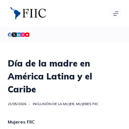
S
a
l
t
a
r
a
l
Día de la madre en
c
América Latina y el
o
n
Caribe
t
e
n
21/05/2026
INCLUSIÓN DE LA MUJER
,
MUJERES FIIC
i
d
Mujeres FIIC
o