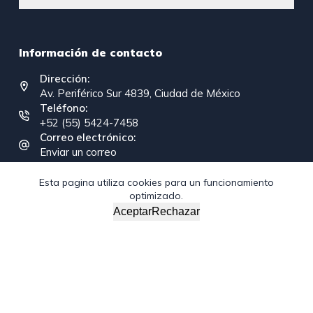
Información de contacto
Dirección:
Av. Periférico Sur 4839, Ciudad de México
Teléfono:
+52 (55) 5424-7458
Correo electrónico:
Enviar un correo
Esta pagina utiliza cookies para un funcionamiento
optimizado.
Copyright © 2026 - Federación Interamericana de la
Aceptar
Rechazar
Industria de la Construcción
/*; } .etn-event-item .etn-event-category span, .etn-btn,
.attr-btn-primary, .etn-attendee-form .etn-btn, .etn-ticket-
widget .etn-btn, .schedule-list-1 .schedule-header, .speaker-
style4 .etn-speaker-content .etn-title a, .etn-speaker-