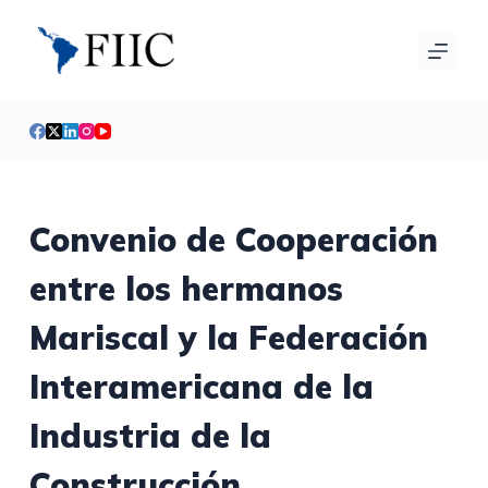
S
a
l
t
a
r
a
l
Convenio de Cooperación
c
entre los hermanos
o
n
Mariscal y la Federación
t
e
Interamericana de la
n
i
Industria de la
d
Construcción.
o