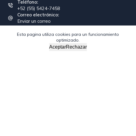
Teléfono:
+52 (55) 5424-7458
Correo electrónico:
Enviar un correo
Esta pagina utiliza cookies para un funcionamiento
optimizado.
Copyright © 2026 - Federación Interamericana de la
Aceptar
Rechazar
Industria de la Construcción
/*; } .etn-event-item .etn-event-category span, .etn-btn,
.attr-btn-primary, .etn-attendee-form .etn-btn, .etn-ticket-
widget .etn-btn, .schedule-list-1 .schedule-header, .speaker-
style4 .etn-speaker-content .etn-title a, .etn-speaker-
details3 .speaker-title-info, .etn-event-slider .swiper-
pagination-bullet, .etn-speaker-slider .swiper-pagination-
bullet, .etn-event-slider .swiper-button-next, .etn-event-
slider .swiper-button-prev, .etn-speaker-slider .swiper-
button-next, .etn-speaker-slider .swiper-button-prev, .etn-
single-speaker-item .etn-speaker-thumb .etn-speakers-