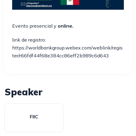
Evento presencial y
online.
link de registro:
https://worldbankgroup.webex.com/weblink/regis
ter/r66fdf44f68e384cc86eff2b989c6d643
Speaker
FIIC