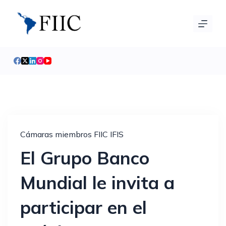
S
a
l
t
a
r
a
l
c
o
Cámaras miembros
FIIC
IFIS
n
El Grupo Banco
t
e
Mundial le invita a
n
i
participar en el
d
o