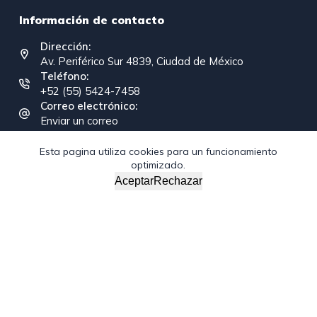
Información de contacto
Dirección:
Av. Periférico Sur 4839, Ciudad de México
Teléfono:
+52 (55) 5424-7458
Correo electrónico:
Enviar un correo
Esta pagina utiliza cookies para un funcionamiento
optimizado.
Copyright © 2026 - Federación Interamericana de la
Aceptar
Rechazar
Industria de la Construcción
/*; } .etn-event-item .etn-event-category span, .etn-btn,
.attr-btn-primary, .etn-attendee-form .etn-btn, .etn-ticket-
widget .etn-btn, .schedule-list-1 .schedule-header, .speaker-
style4 .etn-speaker-content .etn-title a, .etn-speaker-
details3 .speaker-title-info, .etn-event-slider .swiper-
pagination-bullet, .etn-speaker-slider .swiper-pagination-