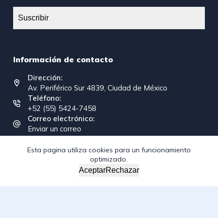
Suscribir
Información de contacto
Dirección:
Av. Periférico Sur 4839, Ciudad de México
Teléfono:
+52 (55) 5424-7458
Correo electrónico:
Enviar un correo
Esta pagina utiliza cookies para un funcionamiento
optimizado.
Copyright © 2026 - Federación Interamericana de la
Aceptar
Rechazar
Industria de la Construcción
/*; } .etn-event-item .etn-event-category span, .etn-btn,
.attr-btn-primary, .etn-attendee-form .etn-btn, .etn-ticket-