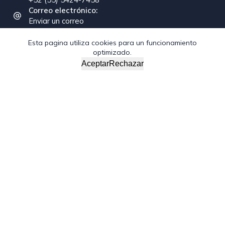
Correo electrónico:
Enviar un correo
Esta pagina utiliza cookies para un funcionamiento
optimizado.
Copyright © 2026 - Federación Interamericana de la
Aceptar
Rechazar
Industria de la Construcción
/*; } .etn-event-item .etn-event-category span, .etn-btn,
.attr-btn-primary, .etn-attendee-form .etn-btn, .etn-ticket-
widget .etn-btn, .schedule-list-1 .schedule-header, .speaker-
style4 .etn-speaker-content .etn-title a, .etn-speaker-
details3 .speaker-title-info, .etn-event-slider .swiper-
pagination-bullet, .etn-speaker-slider .swiper-pagination-
bullet, .etn-event-slider .swiper-button-next, .etn-event-
slider .swiper-button-prev, .etn-speaker-slider .swiper-
button-next, .etn-speaker-slider .swiper-button-prev, .etn-
single-speaker-item .etn-speaker-thumb .etn-speakers-
social a, .etn-event-header .etn-event-countdown-wrap