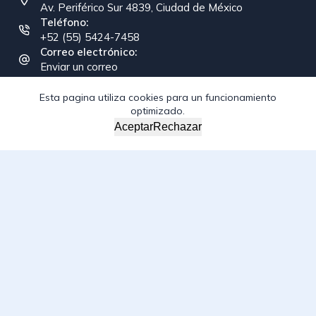
Av. Periférico Sur 4839, Ciudad de México
Teléfono:
+52 (55) 5424-7458
Correo electrónico:
Enviar un correo
Esta pagina utiliza cookies para un funcionamiento
optimizado.
Copyright © 2026 - Federación Interamericana de la
Aceptar
Rechazar
Industria de la Construcción
/*; } .etn-event-item .etn-event-category span, .etn-btn,
.attr-btn-primary, .etn-attendee-form .etn-btn, .etn-ticket-
widget .etn-btn, .schedule-list-1 .schedule-header, .speaker-
style4 .etn-speaker-content .etn-title a, .etn-speaker-
details3 .speaker-title-info, .etn-event-slider .swiper-
pagination-bullet, .etn-speaker-slider .swiper-pagination-
bullet, .etn-event-slider .swiper-button-next, .etn-event-
slider .swiper-button-prev, .etn-speaker-slider .swiper-
button-next, .etn-speaker-slider .swiper-button-prev, .etn-