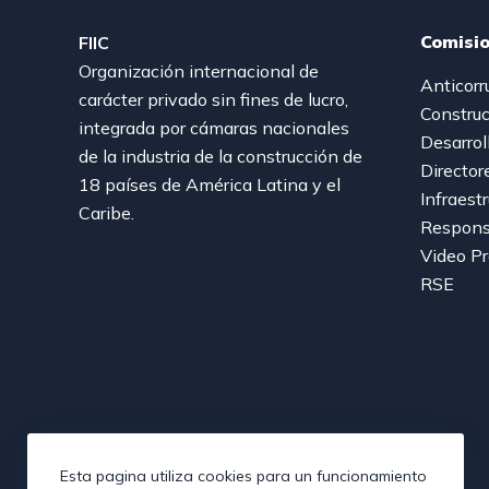
Comisi
FIIC
Organización internacional de
Anticorr
carácter privado sin fines de lucro,
Construc
integrada por cámaras nacionales
Desarrol
de la industria de la construcción de
Director
18 países de América Latina y el
Infraest
Caribe.
Responsa
Video P
RSE
Esta pagina utiliza cookies para un funcionamiento