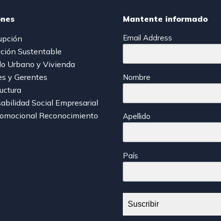
ones
Mantente informado
Email Address
upción
ción Sustentable
lo Urbano y Vivienda
es y Gerentes
Nombre
ructura
bilidad Social Empresarial
romocional Reconocimiento
Apellido
País
Suscribir