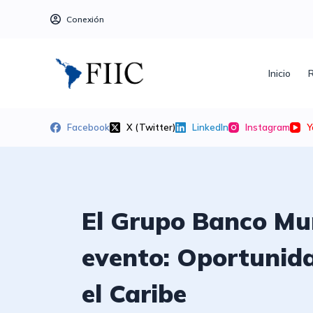
S
Conexión
a
l
t
Inicio
R
a
r
a
Facebook
X (Twitter)
LinkedIn
Instagram
Y
l
c
o
n
El Grupo Banco Mund
t
e
evento: Oportunida
n
i
el Caribe
d
o