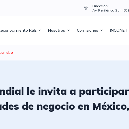
Dirección :
Av. Periférico Sur 48
econocimiento RSE
Nosotros
Comisiones
INCONET
ouTube
ial le invita a participar
des de negocio en México,